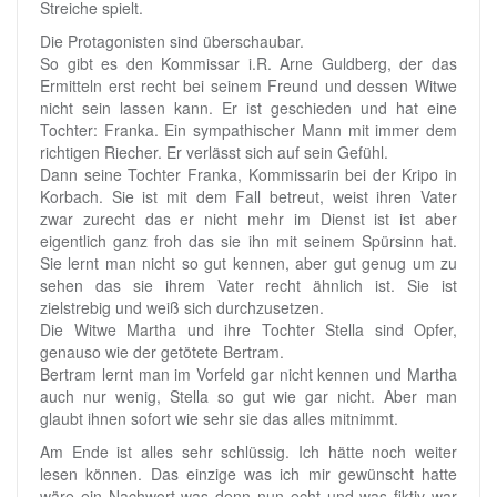
Streiche spielt.
Die Protagonisten sind überschaubar.
So gibt es den Kommissar i.R. Arne Guldberg, der das
Ermitteln erst recht bei seinem Freund und dessen Witwe
nicht sein lassen kann. Er ist geschieden und hat eine
Tochter: Franka. Ein sympathischer Mann mit immer dem
richtigen Riecher. Er verlässt sich auf sein Gefühl.
Dann seine Tochter Franka, Kommissarin bei der Kripo in
Korbach. Sie ist mit dem Fall betreut, weist ihren Vater
zwar zurecht das er nicht mehr im Dienst ist ist aber
eigentlich ganz froh das sie ihn mit seinem Spürsinn hat.
Sie lernt man nicht so gut kennen, aber gut genug um zu
sehen das sie ihrem Vater recht ähnlich ist. Sie ist
zielstrebig und weiß sich durchzusetzen.
Die Witwe Martha und ihre Tochter Stella sind Opfer,
genauso wie der getötete Bertram.
Bertram lernt man im Vorfeld gar nicht kennen und Martha
auch nur wenig, Stella so gut wie gar nicht. Aber man
glaubt ihnen sofort wie sehr sie das alles mitnimmt.
Am Ende ist alles sehr schlüssig. Ich hätte noch weiter
lesen können. Das einzige was ich mir gewünscht hatte
wäre ein Nachwort was denn nun echt und was fiktiv war