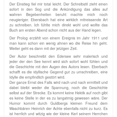
Der Einstieg fiel mir total leicht. Der Schreibstil zieht einen
sofort in den Sog und die Ankündigung das alles auf
wahren Begebenheiten beruht machte mich noch
neugieriger. Ebersbach hat eine wirklich mitreissende Art
zu schreiben. Ich fühlte mich direkt wohl und wollte das
Buch am ersten Abend schon nicht aus der Hand legen.
Der Prolog erzählt von einem Ereignis im Jahr 1911 und
man kann schon ein wenig ahnen wo die Reise hin geht.
Weiter geht es dann mit der jetzigen Zeit.
Der Autor beschreibt den Edersee sehr malerisch und
jeder der den See kennt wird sich sofort wohl fühlen und
die Geschichte mit den Augen des Autors lesen. Eberbach
schafft es die idyllische Gegend gut zu umschreiben, eine
Idylle die empfindlich gestört wird.
Der ganze Ernst des Falls wird nach und nach ermittelt und
dabei bleibt weder die Spannung, noch die Geschichte
selbst auf der Strecke. Es kommt keine Hektik auf noch gibt
es keine Stelle in der es zu langatmig gewesen wäre. Der
Humor kommt durch Guldbergs kleinen Freund dem
Waschbären Heinrich der Achte ebenfalls nicht zu kurz. Es
ist herrlich und witzig wie der kleine Kerl seinem Herrchen