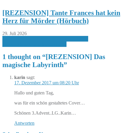
[REZENSION] Tante Frances hat kein
Herz für Mörder (Hörbuch)
29. Juli 2026
Beitragsnavigation
[REZENSION] Zuckerguss und Mistelzweig
[REZENSION] Die Sternennacht
1 thought on “
[REZENSION] Das
magische Labyrinth
”
karin
sagt:
17. Dezember 2017 um 08:20 Uhr
Hallo und guten Tag,
was für ein schön gestaltetes Cover…
Schönen 3.Advent..LG..Karin…
Antworten