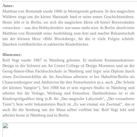
Autor:
Matthias von Bornstädt wurde 1986 in Wernigerode geboren. In den magischen
Wäldern rings um die kleine Harzstadt fand er seine ersten Geschichtenideen.
Heute lebt er in Berlin, wo sich die magischen Ideen oft hinter Betonwänden
verstecken – was den Hobbydetektiv nur umso mehr reizt. In Berlin absolvierte
Matthias von Bornstädt seine Ausbildung zum Arzt und machte Bekanntschaft
mit der kleinen Hexe »Bibi Blocksberg«, für die er viele Folgen schrieb.
Daneben veröffentlichte er zahlreiche Kinderbücher.
Illustrator:
Rolf Vogt wurde 1967 in Nürnberg geboren. Er studierte Kommunikations-
Design in der Schweiz am Art Center College of Design Montreux und an der
Georg-Simon-Ohm Fachhochschule in Nürnberg und legte sein Diplom durch
einen Zeichentrickfilm ab. Im Anschluss arbeitete er bei Hahnfilm/Berlin als
Characterdesigner und Artdirector für drei Fernsehserien (u.a. auch „Die Schule
der kleinen Vampire“). Seit 1988 hat er sein eigenes Studio in Nürnberg und
arbeitet frei für Verlage, Werbung und Fernsehen. Darüberhinaus ist er als
Kinderspielgrafiker tätig (z.B. für „Das magische Labyrinth“, „Der verzauberte
Turm“) Sein wohl bekanntestes Buch ist „Es war einmal ein Zweimal“, das er
auch für die Sendung mit der Maus selber verfilmt hat. Rolf Vogt lebt und
arbeitet heute in Nürnberg und in Berlin.