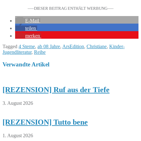
—–DIESER BEITRAG ENTHÄLT WERBUNG—–
E-Mail
teilen
merken
Tagged
4 Sterne
,
ab 08 Jahre
,
ArsEdition
,
Christiane
,
Kinder-
Jugendliteratur
,
Reihe
Verwandte Artikel
[REZENSION] Ruf aus der Tiefe
3. August 2026
[REZENSION] Tutto bene
1. August 2026