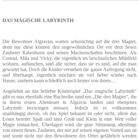
DAS MAGISCHE LABYRINTH
Die Bewohner Algravias warten sehnsüchtig auf die drei Magier,
denn nur diese können den ungewöhnlichen Ort vor dem fiesen
Zauberer Rabenhorst und seinen Machenschaften beschützen. Als
Conrad, Mila und Vicky, die eigentlich im beschaulichen Mühlfeld
wohnen, auftauchen, sind alle sicher, dass sie es sind, auf die man
gewartet hat. Doch die Kinder verstehen die ganze Aufregung nicht,
und überhaupt, eigentlich möchten sie viel lieber wieder nach
Hause, zaubern kann schließlich auch keiner von ihnen…
Angelehnt an das beliebte Kinderspiel „Das magische Labyrinth“
gibt es nun ebenfalls eine Buchreihe rund um „Die drei Magier“, die
in ihrem ersten Abenteuer in Algravia landen und ebenjenes
Labyrinth bezwingen müssen. Jedoch ist es vollkommen
unabhängig davon, ob das Spiel bekannt ist oder nicht, allein das
Lesen bereitet Spaß und lässt Groß und Klein in eine Welt voller
Magie eintauchen. Überlagert wird die gute Stimmung allerdings
von einem fiesen Zauberer, der nur auf seinen eigenen Vorteil aus ist
und somit nicht nur den Bewohnern des Ortes gefährlich werden