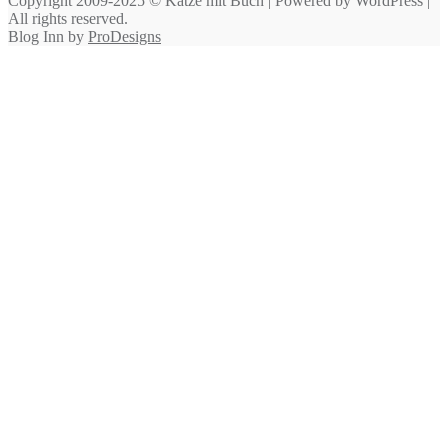
Copyright 2009-2025 © Katze mit Buch | Powered by WordPress |
All rights reserved.
Blog Inn by
ProDesigns