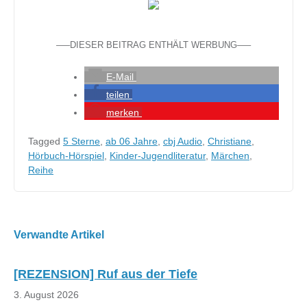
—–DIESER BEITRAG ENTHÄLT WERBUNG—–
E-Mail
teilen
merken
Tagged
5 Sterne
,
ab 06 Jahre
,
cbj Audio
,
Christiane
,
Hörbuch-Hörspiel
,
Kinder-Jugendliteratur
,
Märchen
,
Reihe
Beitragsnavigation
Verwandte Artikel
[REZENSION] Ruf aus der Tiefe
3. August 2026