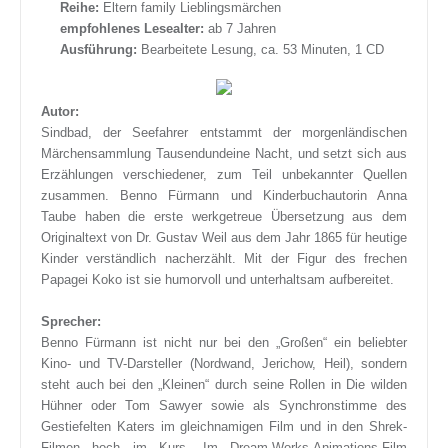
Reihe:
Eltern family Lieblingsmärchen
empfohlenes Lesealter:
ab 7 Jahren
Ausführung:
Bearbeitete Lesung, ca. 53 Minuten, 1 CD
Autor:
Sindbad, der Seefahrer entstammt der morgenländischen
Märchensammlung Tausendundeine Nacht, und setzt sich aus
Erzählungen verschiedener, zum Teil unbekannter Quellen
zusammen. Benno Fürmann und Kinderbuchautorin Anna
Taube haben die erste werkgetreue Übersetzung aus dem
Originaltext von Dr. Gustav Weil aus dem Jahr 1865 für heutige
Kinder verständlich nacherzählt. Mit der Figur des frechen
Papagei Koko ist sie humorvoll und unterhaltsam aufbereitet.
Sprecher:
Benno Fürmann ist nicht nur bei den „Großen“ ein beliebter
Kino- und TV-Darsteller (Nordwand, Jerichow, Heil), sondern
steht auch bei den „Kleinen“ durch seine Rollen in Die wilden
Hühner oder Tom Sawyer sowie als Synchronstimme des
Gestiefelten Katers im gleichnamigen Film und in den Shrek-
Filmen hoch im Kurs. Im Dream-Works-Animations-Film