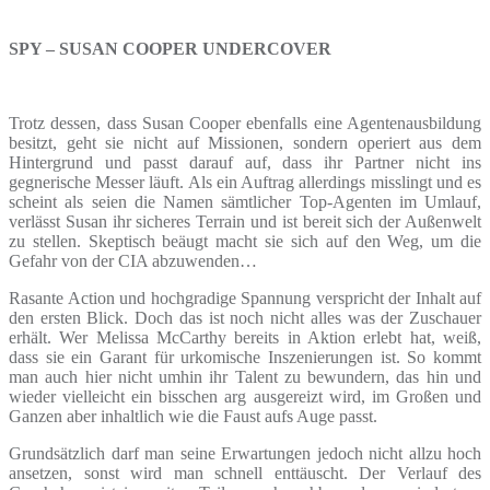
SPY – SUSAN COOPER UNDERCOVER
Trotz dessen, dass Susan Cooper ebenfalls eine Agentenausbildung
besitzt, geht sie nicht auf Missionen, sondern operiert aus dem
Hintergrund und passt darauf auf, dass ihr Partner nicht ins
gegnerische Messer läuft. Als ein Auftrag allerdings misslingt und es
scheint als seien die Namen sämtlicher Top-Agenten im Umlauf,
verlässt Susan ihr sicheres Terrain und ist bereit sich der Außenwelt
zu stellen. Skeptisch beäugt macht sie sich auf den Weg, um die
Gefahr von der CIA abzuwenden…
Rasante Action und hochgradige Spannung verspricht der Inhalt auf
den ersten Blick. Doch das ist noch nicht alles was der Zuschauer
erhält. Wer Melissa McCarthy bereits in Aktion erlebt hat, weiß,
dass sie ein Garant für urkomische Inszenierungen ist. So kommt
man auch hier nicht umhin ihr Talent zu bewundern, das hin und
wieder vielleicht ein bisschen arg ausgereizt wird, im Großen und
Ganzen aber inhaltlich wie die Faust aufs Auge passt.
Grundsätzlich darf man seine Erwartungen jedoch nicht allzu hoch
ansetzen, sonst wird man schnell enttäuscht. Der Verlauf des