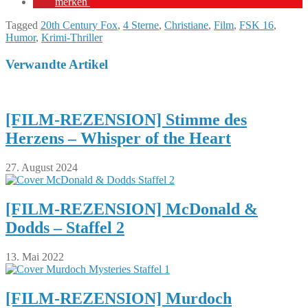
merken
Tagged
20th Century Fox
,
4 Sterne
,
Christiane
,
Film
,
FSK 16
,
Humor
,
Krimi-Thriller
Verwandte Artikel
[FILM-REZENSION] Stimme des
Herzens – Whisper of the Heart
27. August 2024
[FILM-REZENSION] McDonald &
Dodds – Staffel 2
13. Mai 2022
[FILM-REZENSION] Murdoch