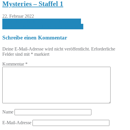
Mysteries – Staffel 1
22. Februar 2022
Beitragsnavigation
[REZENSION] Mord unterm Mistelzweig
[RUND UMS BUCH] Neuzugänge KW52
Schreibe einen Kommentar
Deine E-Mail-Adresse wird nicht veröffentlicht.
Erforderliche
Felder sind mit
*
markiert
Kommentar
*
Name
E-Mail-Adresse