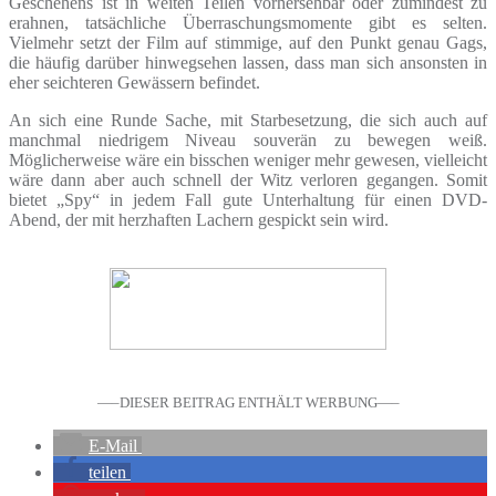
Geschehens ist in weiten Teilen vorhersehbar oder zumindest zu
erahnen, tatsächliche Überraschungsmomente gibt es selten.
Vielmehr setzt der Film auf stimmige, auf den Punkt genau Gags,
die häufig darüber hinwegsehen lassen, dass man sich ansonsten in
eher seichteren Gewässern befindet.
An sich eine Runde Sache, mit Starbesetzung, die sich auch auf
manchmal niedrigem Niveau souverän zu bewegen weiß.
Möglicherweise wäre ein bisschen weniger mehr gewesen, vielleicht
wäre dann aber auch schnell der Witz verloren gegangen. Somit
bietet „Spy“ in jedem Fall gute Unterhaltung für einen DVD-
Abend, der mit herzhaften Lachern gespickt sein wird.
—–DIESER BEITRAG ENTHÄLT WERBUNG—–
E-Mail
teilen