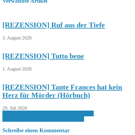
Verwandte Artikel
[REZENSION] Ruf aus der Tiefe
3. August 2026
[REZENSION] Tutto bene
1. August 2026
[REZENSION] Tante Frances hat kein
Herz für Mörder (Hörbuch)
29. Juli 2026
Beitragsnavigation
[REZENSION] Die Weihnachts-Zeit-Maschine
[REZENSION] Mord unterm Mistelzweig
Schreibe einen Kommentar