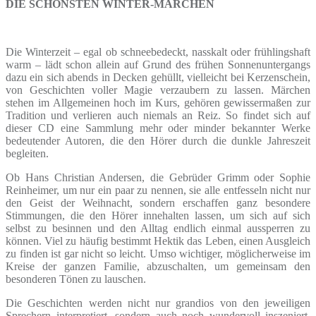
DIE SCHÖNSTEN WINTER-MÄRCHEN
Die Winterzeit – egal ob schneebedeckt, nasskalt oder frühlingshaft
warm – lädt schon allein auf Grund des frühen Sonnenuntergangs
dazu ein sich abends in Decken gehüllt, vielleicht bei Kerzenschein,
von Geschichten voller Magie verzaubern zu lassen. Märchen
stehen im Allgemeinen hoch im Kurs, gehören gewissermaßen zur
Tradition und verlieren auch niemals an Reiz. So findet sich auf
dieser CD eine Sammlung mehr oder minder bekannter Werke
bedeutender Autoren, die den Hörer durch die dunkle Jahreszeit
begleiten.
Ob Hans Christian Andersen, die Gebrüder Grimm oder Sophie
Reinheimer, um nur ein paar zu nennen, sie alle entfesseln nicht nur
den Geist der Weihnacht, sondern erschaffen ganz besondere
Stimmungen, die den Hörer innehalten lassen, um sich auf sich
selbst zu besinnen und den Alltag endlich einmal aussperren zu
können. Viel zu häufig bestimmt Hektik das Leben, einen Ausgleich
zu finden ist gar nicht so leicht. Umso wichtiger, möglicherweise im
Kreise der ganzen Familie, abzuschalten, um gemeinsam den
besonderen Tönen zu lauschen.
Die Geschichten werden nicht nur grandios von den jeweiligen
Sprechern interpretiert, sondern auch noch wundervoll inszeniert,