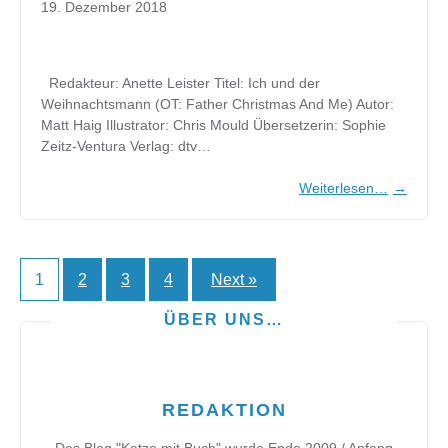
19. Dezember 2018
Redakteur: Anette Leister Titel: Ich und der
Weihnachtsmann (OT: Father Christmas And Me) Autor:
Matt Haig Illustrator: Chris Mould Übersetzerin: Sophie
Zeitz-Ventura Verlag: dtv…
Weiterlesen…
→
1
2
3
4
Next »
Seitennummerierung
der
ÜBER UNS…
Beiträge
REDAKTION
Das Blog "Katze mit Buch" wurde Ende 2009 / Anfang