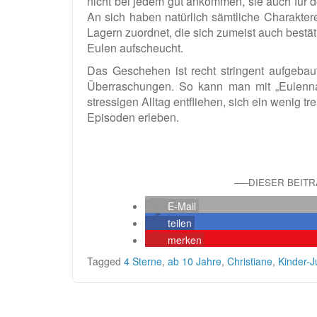
nicht bei jedem gut ankommen, sie auch für 
An sich haben natürlich sämtliche Charakter
Lagern zuordnet, die sich zumeist auch bestäti
Eulen aufscheucht.
Das Geschehen ist recht stringent aufgebaut,
Überraschungen. So kann man mit „Eulenna
stressigen Alltag entfliehen, sich ein wenig t
Episoden erleben.
—–DIESER BEIT
E-Mail
teilen
merken
Tagged
4 Sterne
,
ab 10 Jahre
,
Christiane
,
Kinder-J