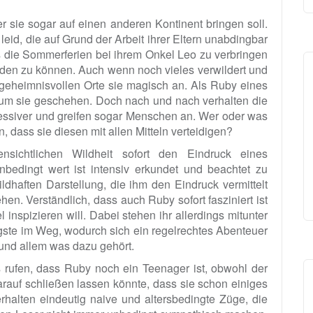
 sie sogar auf einen anderen Kontinent bringen soll.
leid, die auf Grund der Arbeit ihrer Eltern unabdingbar
s die Sommerferien bei ihrem Onkel Leo zu verbringen
den zu können. Auch wenn noch vieles verwildert und
 geheimnisvollen Orte sie magisch an. Als Ruby eines
s um sie geschehen. Doch nach und nach verhalten die
essiver und greifen sogar Menschen an. Wer oder was
n, dass sie diesen mit allen Mitteln verteidigen?
sichtlichen Wildheit sofort den Eindruck eines
edingt wert ist intensiv erkundet und beachtet zu
ildhaften Darstellung, die ihm den Eindruck vermittelt
en. Verständlich, dass auch Ruby sofort fasziniert ist
inspizieren will. Dabei stehen ihr allerdings mitunter
ste im Weg, wodurch sich ein regelrechtes Abenteuer
und allem was dazu gehört.
rufen, dass Ruby noch ein Teenager ist, obwohl der
auf schließen lassen könnte, dass sie schon einiges
Verhalten eindeutig naive und altersbedingte Züge, die