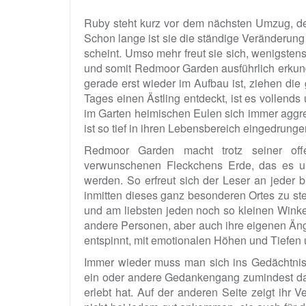
Ruby steht kurz vor dem nächsten Umzug, der
Schon lange ist sie die ständige Veränderung 
scheint. Umso mehr freut sie sich, wenigsten
und somit Redmoor Garden ausführlich erkun
gerade erst wieder im Aufbau ist, ziehen die
Tages einen Ästling entdeckt, ist es vollend
im Garten heimischen Eulen sich immer aggr
ist so tief in ihren Lebensbereich eingedrunge
Redmoor Garden macht trotz seiner offen
verwunschenen Fleckchens Erde, das es unb
werden. So erfreut sich der Leser an jeder b
inmitten dieses ganz besonderen Ortes zu steh
und am liebsten jeden noch so kleinen Winkel 
andere Personen, aber auch ihre eigenen Äng
entspinnt, mit emotionalen Höhen und Tiefen 
Immer wieder muss man sich ins Gedächtnis 
ein oder andere Gedankengang zumindest dar
erlebt hat. Auf der anderen Seite zeigt ihr 