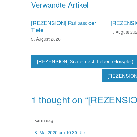
Beitragsnavigation
Verwandte Artikel
[REZENSION] Ruf aus der
[REZENSIO
Tiefe
1. August 20
3. August 2026
[REZENSION] Schrei nach Leben (Hörspiel)
[REZENSION] 
1 thought on “
[REZENSION
karin
sagt:
8. Mai 2020 um 10:30 Uhr