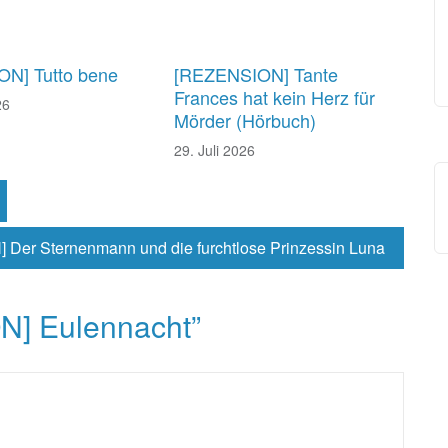
N] Tutto bene
[REZENSION] Tante
Frances hat kein Herz für
26
Mörder (Hörbuch)
29. Juli 2026
Der Sternenmann und die furchtlose Prinzessin Luna
] Eulennacht
”