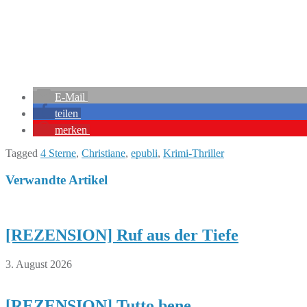
E-Mail
teilen
merken
Tagged
4 Sterne
,
Christiane
,
epubli
,
Krimi-Thriller
Verwandte Artikel
[REZENSION] Ruf aus der Tiefe
3. August 2026
[REZENSION] Tutto bene