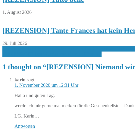
1. August 2026
[REZENSION] Tante Frances hat kein Her
29. Juli 2026
Beitragsnavigation
[REZENSION] Die Crumply-Morde oder Das Zeichen der Vier (Hörs
[REZENSION] Das Wunder von Narnia (Hörspiel)
1 thought on “
[REZENSION] Niemand wir
karin
sagt:
1. November 2020 um 12:31 Uhr
Hallo und guten Tag,
werde ich mir gerne mal merken für die Geschenkeliste…Danke 
LG..Karin…
Antworten