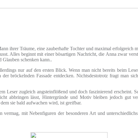
ann ihrer Träume, eine zauberhafte Tochter und maximal erfolgreich m
usst. Alles beginnt mit einer bösartigen Nachricht, die Anna zwar verstö
nd Glauben schenken kann..
 allerdings nur auf den ersten Blick. Wenn man nicht bereits beim Les
n der bröckelnden Fassade entdecken. Nichtsdestotrotz fragt man sic
m Leser zugleich angsteinflößend und doch faszinierend erscheint. Sch
nicht abbringen lässt, Hintergründe und Motiv bleiben jedoch gut ve
dem sie bald aufwachen wird, ist greifbar.
en vermag, mit Nebenfiguren der besonderen Art und unterschiedlichs