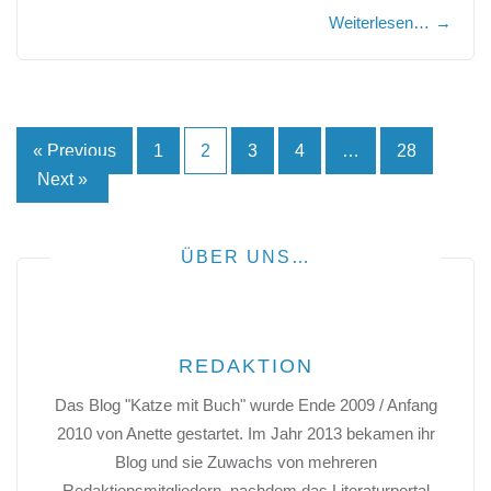
Weiterlesen…
→
Seitennummerierung
« Previous
1
2
3
4
…
28
Next »
der
Beiträge
ÜBER UNS…
REDAKTION
Das Blog "Katze mit Buch" wurde Ende 2009 / Anfang
2010 von Anette gestartet. Im Jahr 2013 bekamen ihr
Blog und sie Zuwachs von mehreren
Redaktionsmitgliedern, nachdem das Literaturportal