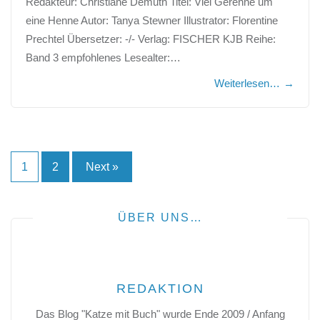
Redakteur: Christiane Demuth Titel: Viel Gerenne um
eine Henne Autor: Tanya Stewner Illustrator: Florentine
Prechtel Übersetzer: -/- Verlag: FISCHER KJB Reihe:
Band 3 empfohlenes Lesealter:…
Weiterlesen…
→
Seitennummerierung
1
2
Next »
der
Beiträge
ÜBER UNS…
REDAKTION
Das Blog "Katze mit Buch" wurde Ende 2009 / Anfang