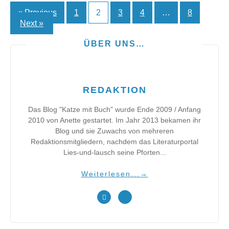
« Previous
1
2
3
4
…
8
Seitennummerierung
Next »
der
ÜBER UNS…
Beiträge
REDAKTION
Das Blog "Katze mit Buch" wurde Ende 2009 / Anfang
2010 von Anette gestartet. Im Jahr 2013 bekamen ihr
Blog und sie Zuwachs von mehreren
Redaktionsmitgliedern, nachdem das Literaturportal
Lies-und-lausch seine Pforten...
Weiterlesen...
→