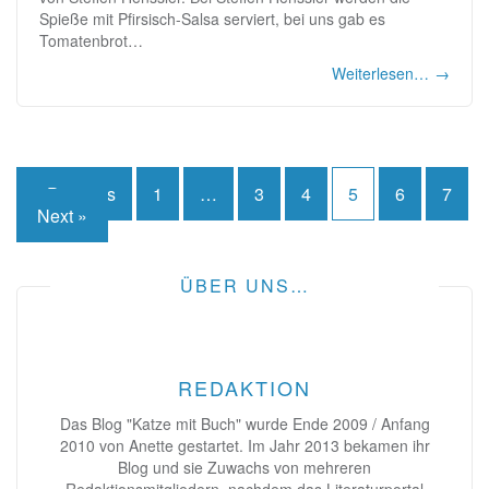
Spieße mit Pfirsisch-Salsa serviert, bei uns gab es
Tomatenbrot…
Weiterlesen…
→
Seitennummerierung
« Previous
1
…
3
4
5
6
7
Next »
der
Beiträge
ÜBER UNS…
REDAKTION
Das Blog "Katze mit Buch" wurde Ende 2009 / Anfang
2010 von Anette gestartet. Im Jahr 2013 bekamen ihr
Blog und sie Zuwachs von mehreren