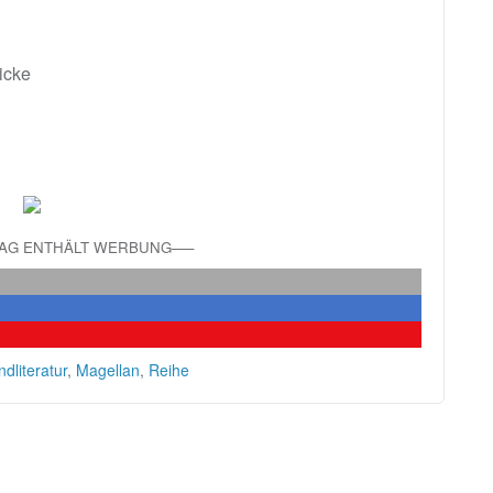
icke
RAG ENTHÄLT WERBUNG—–
dliteratur
,
Magellan
,
Reihe