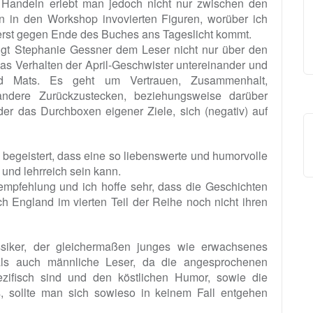
d Handeln erlebt man jedoch nicht nur zwischen den
 in den Workshop invovierten Figuren, worüber ich
s erst gegen Ende des Buches ans Tageslicht kommt.
ngt Stephanie Gessner dem Leser nicht nur über den
s Verhalten der April-Geschwister untereinander und
nd Mats. Es geht um Vertrauen, Zusammenhalt,
andere Zurückzustecken, beziehungsweise darüber
er das Durchboxen eigener Ziele, sich (negativ) auf
begeistert, dass eine so liebenswerte und humorvolle
und lehrreich sein kann.
empfehlung und ich hoffe sehr, dass die Geschichten
h England im vierten Teil der Reihe noch nicht ihren
lassiker, der gleichermaßen junges wie erwachsenes
 als auch männliche Leser, da die angesprochenen
zifisch sind und den köstlichen Humor, sowie die
, sollte man sich sowieso in keinem Fall entgehen