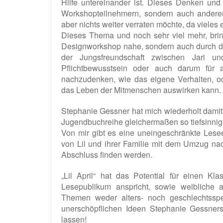
Hilfe untereinander ist. Dieses Denken un
Workshopteilnehmern, sondern auch anderen
aber nichts weiter verraten möchte, da viele
Dieses Thema und noch sehr viel mehr, bri
Designworkshop nahe, sondern auch durch da
der Jungsfreundschaft zwischen Jari u
Pflichtbewusstsein oder auch darum für 
nachzudenken, wie das eigene Verhalten, od
das Leben der Mitmenschen auswirken kann.
Stephanie Gessner hat mich wiederholt damit 
Jugendbuchreihe gleichermaßen so tiefsinnig 
Von mir gibt es eine uneingeschränkte Lese
von Lil und ihrer Familie mit dem Umzug nac
Abschluss finden werden.
„Lil April“ hat das Potential für einen K
Lesepublikum anspricht, sowie weibliche
Themen weder alters- noch geschlechtsspe
unerschöpflichen Ideen Stephanie Gessners
lassen!