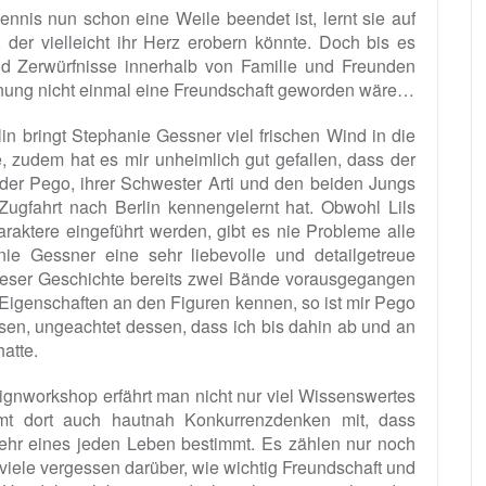
nis nun schon eine Weile beendet ist, lernt sie auf
der vielleicht ihr Herz erobern könnte. Doch bis es
und Zerwürfnisse innerhalb von Familie und Freunden
gnung nicht einmal eine Freundschaft geworden wäre…
 bringt Stephanie Gessner viel frischen Wind in die
, zudem hat es mir unheimlich gut gefallen, dass der
uder Pego, ihrer Schwester Arti und den beiden Jungs
 Zugfahrt nach Berlin kennengelernt hat. Obwohl Lils
araktere eingeführt werden, gibt es nie Probleme alle
ie Gessner eine sehr liebevolle und detailgetreue
ieser Geschichte bereits zwei Bände vorausgegangen
Eigenschaften an den Figuren kennen, so ist mir Pego
en, ungeachtet dessen, dass ich bis dahin ab und an
atte.
ignworkshop erfährt man nicht nur viel Wissenswertes
t dort auch hautnah Konkurrenzdenken mit, dass
sehr eines jeden Leben bestimmt. Es zählen nur noch
, viele vergessen darüber, wie wichtig Freundschaft und