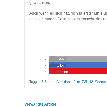
gewachsen.
Auch wenn es sich natürlich in erster Linie u
dass ein rundes Gesamtpaket entsteht, das 
E-Mail
teilen
merken
Tagged
5 Sterne
,
Christiane
,
Film
,
FSK 12
,
Warner
Beitragsnavigation
Verwandte Artikel