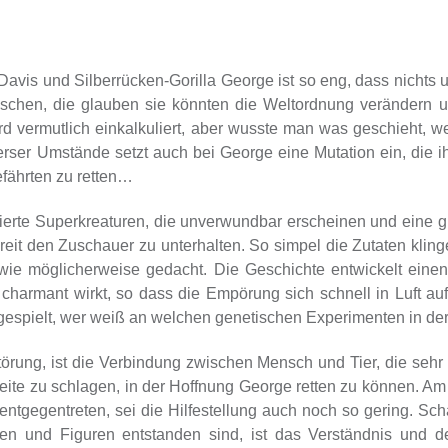
avis und Silberrücken-Gorilla George ist so eng, dass nichts
chen, die glauben sie könnten die Weltordnung verändern u
 vermutlich einkalkuliert, aber wusste man was geschieht, we
erser Umstände setzt auch bei George eine Mutation ein, die i
efährten zu retten…
rte Superkreaturen, die unverwundbar erscheinen und eine glob
eit den Zuschauer zu unterhalten. So simpel die Zutaten klingen
wie möglicherweise gedacht. Die Geschichte entwickelt einen 
charmant wirkt, so dass die Empörung sich schnell in Luft aufl
spielt, wer weiß an welchen genetischen Experimenten in der Re
törung, ist die Verbindung zwischen Mensch und Tier, die seh
eite zu schlagen, in der Hoffnung George retten zu können. A
gegentreten, sei die Hilfestellung auch noch so gering. Sch
en und Figuren entstanden sind, ist das Verständnis und 