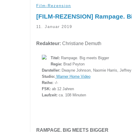
Film-Rezension
[FILM-REZENSION] Rampage. Bi
11. Januar 2019
Redakteur:
Christiane Demuth
Titel:
Rampage. Big meets Bigger
Regie:
Brad Peyton
Darsteller:
Dwayne Johnson, Naomie Harris, Jeffrey
Studio:
Warner Home Video
Reihe:
-/-
FSK:
ab 12 Jahren
Laufzeit:
ca. 108 Minuten
RAMPAGE. BIG MEETS BIGGER