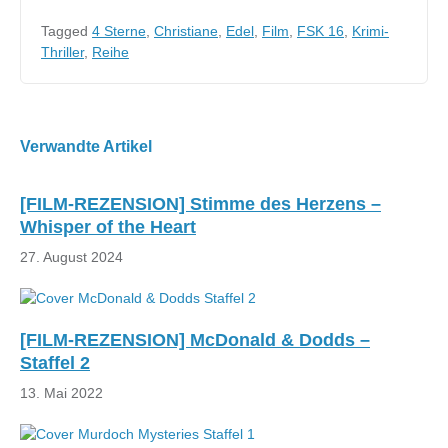
Tagged
4 Sterne
,
Christiane
,
Edel
,
Film
,
FSK 16
,
Krimi-
Thriller
,
Reihe
Beitragsnavigation
Verwandte Artikel
[FILM-REZENSION] Stimme des Herzens –
Whisper of the Heart
27. August 2024
[FILM-REZENSION] McDonald & Dodds –
Staffel 2
13. Mai 2022