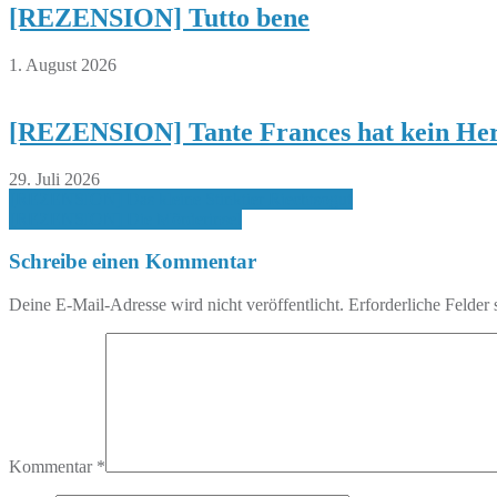
[REZENSION] Tutto bene
1. August 2026
[REZENSION] Tante Frances hat kein Her
29. Juli 2026
Beitragsnavigation
[REZENSION] Das kleine Stinktier Riechtsogut
[REZENSION] Die Mörderinsel
Schreibe einen Kommentar
Deine E-Mail-Adresse wird nicht veröffentlicht.
Erforderliche Felder 
Kommentar
*