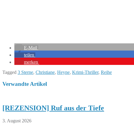
E-Mail
teilen
merken
Tagged
3 Sterne
,
Christiane
,
Heyne
,
Krimi-Thriller
,
Reihe
Verwandte Artikel
[REZENSION] Ruf aus der Tiefe
3. August 2026