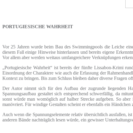
PORTUGIESISCHE WAHRHEIT
Vor 25 Jahren wurde beim Bau des Swimmingpools die Leiche eines M
diesem Fall einige Hinweise hinterlassen und bereits eigene Erkenn
Vor allem aber werden weitaus umfangreichere Verknüpfungen erk
„Portugiesische Wahrheit“ ist bereits der fünfte Lissabon-Krimi ru
Einordnung der Charaktere wie auch die Erfassung der Rahmenhandlung
Kontext zu bringen. Bis zum Schluss bleiben daher diverse Fragen o
Der Autor nimmt sich für den Aufbau der zugrunde liegenden Haupt
Spannungsaufbau gestaltet sich entsprechend schwerfällig, da mitunt
sonst würde man womöglich auf halber Strecke aufgeben. So aber is
manövriert. Für windige Gestalten scheint er ebenfalls ein Händchen 
Auch wenn die Spannungselemente relativ übersichtlich ausfallen, ist
anderen Bände nachträglich lesen würde, ein gewisser Unterhaltungswer