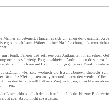
annes einbetoniert. Handelt es sich um einen der damaligen Arbeite
tnisse gesammelt hatte. Während seiner Nachforschungen kommt nicht 
ennbar…
nd um Henrik Falkner und sein geerbtes Antiquariat mit all seinen Ge
 mehr als schwierig. Es gibt zahlreiche Andeutungen dessen was bisher
ffen, die vermutlich nur mit Hilfe der vorangegangenen Bände beantwo
erzählung viel Zeit, wodurch die Beschreibungen einerseits sehr de
er sämtliche Kleinigkeiten analysiert und interpretiert werden. Glückl
t man durchaus gewillt Falkners Weg zu folgen, obwohl man ab und a
zu haben..
 der Leser schlussendlich dennoch froh die Lektüre bis zum Ende verfo
t ist aber absolut nicht abzustreiten.