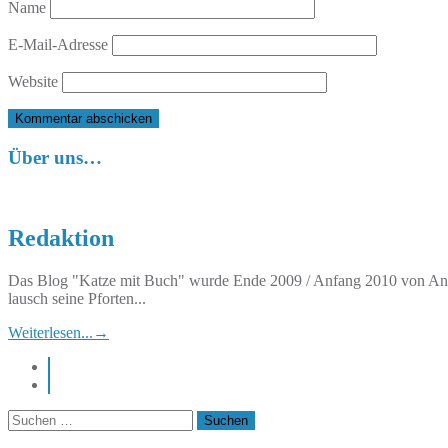
Name
E-Mail-Adresse
Website
Über uns…
Redaktion
Das Blog "Katze mit Buch" wurde Ende 2009 / Anfang 2010 von Anett
lausch seine Pforten...
Weiterlesen...
→
instagram
pinterest
Suchen
nach: