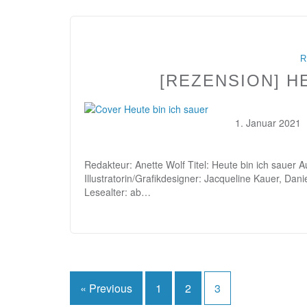
R
[REZENSION] H
1. Januar 2021
Redakteur: Anette Wolf Titel: Heute bin ich sauer A
Illustratorin/Grafikdesigner: Jacqueline Kauer, Dan
Lesealter: ab…
Seitennummerierung
« Previous
1
2
3