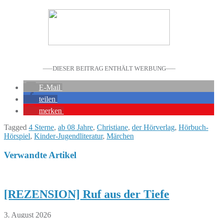
—–DIESER BEITRAG ENTHÄLT WERBUNG—–
E-Mail
teilen
merken
Tagged
4 Sterne
,
ab 08 Jahre
,
Christiane
,
der Hörverlag
,
Hörbuch-
Hörspiel
,
Kinder-Jugendliteratur
,
Märchen
Verwandte Artikel
[REZENSION] Ruf aus der Tiefe
3. August 2026