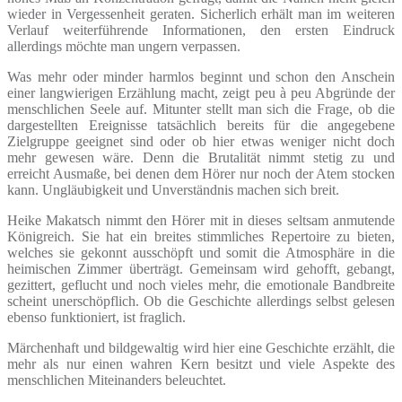
wieder in Vergessenheit geraten. Sicherlich erhält man im weiteren
Verlauf weiterführende Informationen, den ersten Eindruck
allerdings möchte man ungern verpassen.
Was mehr oder minder harmlos beginnt und schon den Anschein
einer langwierigen Erzählung macht, zeigt peu à peu Abgründe der
menschlichen Seele auf. Mitunter stellt man sich die Frage, ob die
dargestellten Ereignisse tatsächlich bereits für die angegebene
Zielgruppe geeignet sind oder ob hier etwas weniger nicht doch
mehr gewesen wäre. Denn die Brutalität nimmt stetig zu und
erreicht Ausmaße, bei denen dem Hörer nur noch der Atem stocken
kann. Ungläubigkeit und Unverständnis machen sich breit.
Heike Makatsch nimmt den Hörer mit in dieses seltsam anmutende
Königreich. Sie hat ein breites stimmliches Repertoire zu bieten,
welches sie gekonnt ausschöpft und somit die Atmosphäre in die
heimischen Zimmer überträgt. Gemeinsam wird gehofft, gebangt,
gezittert, geflucht und noch vieles mehr, die emotionale Bandbreite
scheint unerschöpflich. Ob die Geschichte allerdings selbst gelesen
ebenso funktioniert, ist fraglich.
Märchenhaft und bildgewaltig wird hier eine Geschichte erzählt, die
mehr als nur einen wahren Kern besitzt und viele Aspekte des
menschlichen Miteinanders beleuchtet.