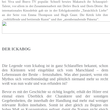
bei Viva und Bravo TV populär. Schnell bewies Makatsch ihr Schauspiel-
Talent, vor allem in der Zusammenarbeit mit Detlev Buck und Doris Dörrie. Ihr
internationales Kinodebüt gab sie in der Erfolgskomödie „Tatsächlich Liebe“
an der Seite von Emma Thompson und Hugh Grant. Die Kritik lobt ihre
„verblüffende und betörende Kunst“ und ihre „atemberaubende Präsenz“.
DER ICKABOG
Die Legende vom Ickabog ist in ganz Schlaraffien bekannt, schon
den Kleinsten wird eingebläut sich vom Marschland – dem
Lebensraum der Bestie – fernzuhalten. Was aber passiert, wenn ein
Mythos sich verselbstständigt und plötzlich niemand mehr so recht
weiß was nun wahr und was erfunden ist?
Bevor es mit der Geschichte so richtig losgeht, erhält der Hörer erst
einmal einen Überblick der Charaktere und der sonstigen
Gegebenheiten, die innerhalb der Handlung mal mehr mal weniger
relevante Rollen innehaben. Somit ist aber gleich zu Beginn ein
hohes Maß an Konzentration gefragt, damit die Namen nicht gleich