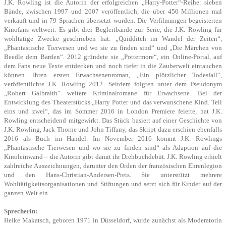
J.K. Rowling ist die Autorin der erfolgreichen „Harry-Potter“-Reihe: sieben
Bände, zwischen 1997 und 2007 veröffentlich, die über 450 Millionen mal
verkauft und in 79 Sprachen übersetzt wurden. Die Verfilmungen begeisterten
Kinofans weltweit. Es gibt drei Begleitbände zur Serie, die J.K. Rowling für
wohltätige Zwecke geschrieben hat: „Quidditch im Wandel der Zeiten“,
„Phantastische Tierwesen und wo sie zu finden sind“ und „Die Märchen von
Beedle dem Barden“. 2012 gründete sie „Pottermore“, ein Online-Portal, auf
dem Fans neue Texte entdecken und noch tiefer in die Zauberwelt eintauchen
können. Ihren ersten Erwachsenenroman, „Ein plötzlicher Todesfall“,
veröffentlichte J.K. Rowling 2012. Seitdem folgten unter dem Pseudonym
„Robert Galbraith“ weitere Kriminalromane für Erwachsene. Bei der
Entwicklung des Theaterstücks „Harry Potter und das verwunschene Kind. Teil
eins und zwei“, das im Sommer 2016 in London Premiere feierte, hat J.K.
Rowling entscheidend mitgewirkt. Das Stück basiert auf einer Geschichte von
J.K. Rowling, Jack Thorne und John Tiffany, das Skript dazu erschien ebenfalls
2016 als Buch im Handel. Im November 2016 kommt J.K. Rowlings
„Phantastische Tierwesen und wo sie zu finden sind“ als Adaption auf die
Kinoleinwand – die Autorin gibt damit ihr Drehbuchdebüt. J.K. Rowling erhielt
zahlreiche Auszeichnungen, darunter den Orden der französischen Ehrenlegion
und den Hans-Christian-Andersen-Preis. Sie unterstützt mehrere
Wohltätigkeitsorganisationen und Stiftungen und setzt sich für Kinder auf der
ganzen Welt ein.
Sprecherin:
Heike Makatsch, geboren 1971 in Düsseldorf, wurde zunächst als Moderatorin