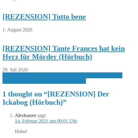
[REZENSION] Tutto bene
1. August 2026
[REZENSION] Tante Frances hat kein
Herz für Mörder (Hörbuch)
29. Juli 2026
Beitragsnavigation
[FILM-REZENSION] Der junge Inspektor Morse – Staffel 6
[RUND UMS BUCH] Neuzugänge KW6
1 thought on “
[REZENSION] Der
Ickabog (Hörbuch)
”
Aleshanee
sagt:
14. Februar 2021 um 09:01 Uhr
Huhu!