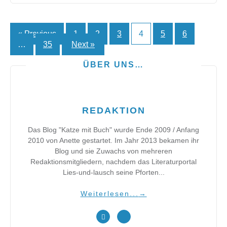
« Previous
1
2
3
4
5
6
Seitennummerierung
…
35
Next »
der
ÜBER UNS…
Beiträge
REDAKTION
Das Blog "Katze mit Buch" wurde Ende 2009 / Anfang
2010 von Anette gestartet. Im Jahr 2013 bekamen ihr
Blog und sie Zuwachs von mehreren
Redaktionsmitgliedern, nachdem das Literaturportal
Lies-und-lausch seine Pforten...
Weiterlesen...
→