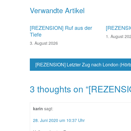
Beitragsnavigation
Verwandte Artikel
[REZENSION] Ruf aus der
[REZENSIO
Tiefe
1. August 20
3. August 2026
[REZENSION] Letzter Zug nach London (Hör
3 thoughts on “
[REZENSIO
karin
sagt:
28. Juni 2020 um 10:37 Uhr