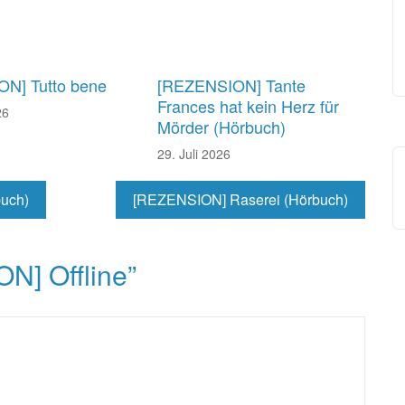
N] Tutto bene
[REZENSION] Tante
Frances hat kein Herz für
26
Mörder (Hörbuch)
29. Juli 2026
buch)
[REZENSION] Raserei (Hörbuch)
N] Offline
”