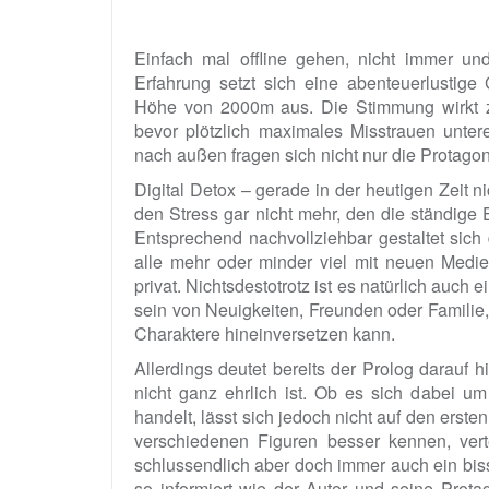
Einfach mal offline gehen, nicht immer und
Erfahrung setzt sich eine abenteuerlustige 
Höhe von 2000m aus. Die Stimmung wirkt z
bevor plötzlich maximales Misstrauen unter
nach außen fragen sich nicht nur die Protagon
Digital Detox – gerade in der heutigen Zeit n
den Stress gar nicht mehr, den die ständige Er
Entsprechend nachvollziehbar gestaltet sic
alle mehr oder minder viel mit neuen Medien
privat. Nichtsdestotrotz ist es natürlich auc
sein von Neuigkeiten, Freunden oder Familie,
Charaktere hineinversetzen kann.
Allerdings deutet bereits der Prolog darauf 
nicht ganz ehrlich ist. Ob es sich dabei um
handelt, lässt sich jedoch nicht auf den erste
verschiedenen Figuren besser kennen, vert
schlussendlich aber doch immer auch ein bis
so informiert wie der Autor und seine Prot