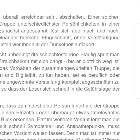
 überall erreichbar sein, abschalten. Einer solchen
Gruppe unterschiedlichster Persönlichkeiten in einer
unächst angespannt, löst sich aber nach und nach,
einander herrscht. Eingeschneit, ohne Verständigung
isten wer ihnen in der Dunkelheit auflauert.
icht unbedingt die schlechteste Idee. Häufig spürt man
reichbarkeit mit sich bringt – bis er plötzlich weg ist.
h das Vorhaben der zusammengewürfelten Truppe, die
 und Digitalität zu tun haben, sei es beruflich oder
h eine ungewohnte Vorstellung komplett abgeschnitten zu
 so dass der Leser sich schnell in die Gefühlslage der
hin, dass zumindest eine Person innerhalb der Gruppe
 einen Einzelfall oder überhaupt etwas tatrelevantes
n Blick erkennen. Erst im weiteren Verlauf lernt man die
eilt schnell Sympathie- und Antipathiepunkte, muss
schen Vorsicht walten lassen. Denn man ist immer nur
agonisten es dem Leser gestatten. Mit diesem Wissen