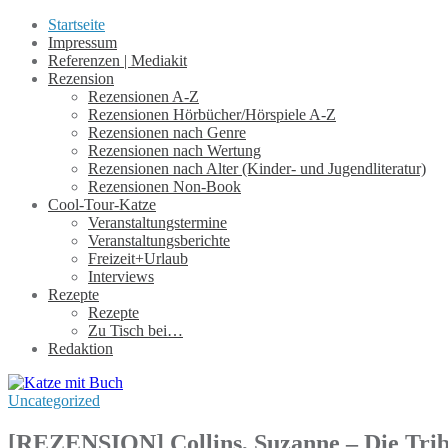
Startseite
Impressum
Referenzen | Mediakit
Rezension
Rezensionen A-Z
Rezensionen Hörbücher/Hörspiele A-Z
Rezensionen nach Genre
Rezensionen nach Wertung
Rezensionen nach Alter (Kinder- und Jugendliteratur)
Rezensionen Non-Book
Cool-Tour-Katze
Veranstaltungstermine
Veranstaltungsberichte
Freizeit+Urlaub
Interviews
Rezepte
Rezepte
Zu Tisch bei…
Redaktion
Uncategorized
[REZENSION] Collins, Suzanne – Die Trib