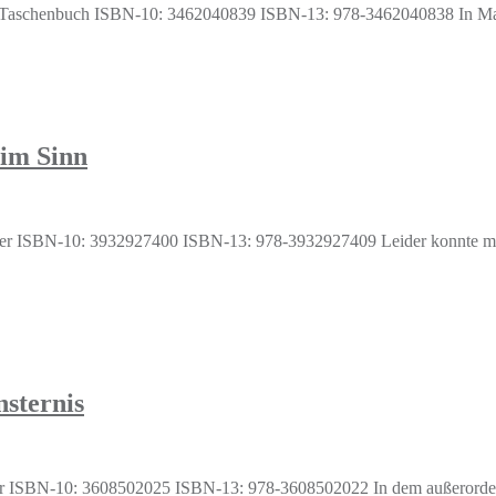
n, Taschenbuch ISBN-10: 3462040839 ISBN-13: 978-3462040838 In Mar
 im Sinn
cover ISBN-10: 3932927400 ISBN-13: 978-3932927409 Leider konnte mi
sternis
ver ISBN-10: 3608502025 ISBN-13: 978-3608502022 In dem außerorden