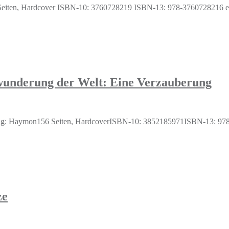
 Seiten, Hardcover ISBN-10: 3760728219 ISBN-13: 978-3760728216 emp
wunderung der Welt: Eine Verzauberung
ag: Haymon156 Seiten, HardcoverISBN-10: 3852185971ISBN-13: 978-3
ze