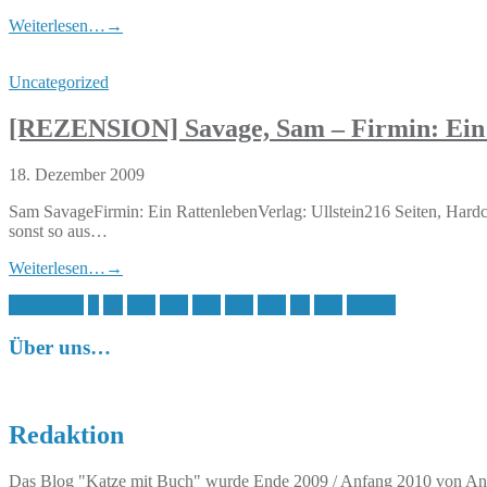
Weiterlesen…
→
Uncategorized
[REZENSION] Savage, Sam – Firmin: Ein
18. Dezember 2009
Sam SavageFirmin: Ein RattenlebenVerlag: Ullstein216 Seiten, Ha
sonst so aus…
Weiterlesen…
→
Seitennummerierung
« Previous
1
…
431
432
433
434
435
…
437
Next »
der
Über uns…
Beiträge
Redaktion
Das Blog "Katze mit Buch" wurde Ende 2009 / Anfang 2010 von Anett