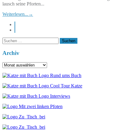
lausch seine Pforten...
Weiterlesen...
→
instagram
pinterest
Suchen
nach:
Archiv
Archiv