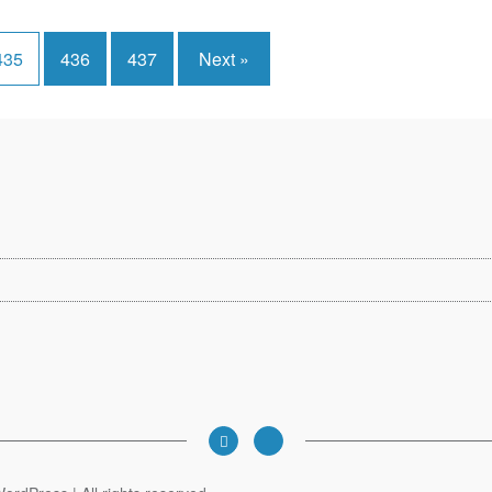
435
436
437
Next »