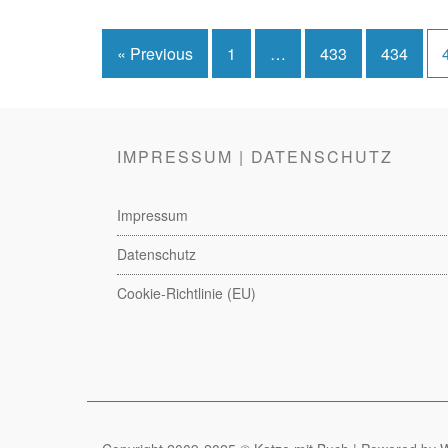
Seitennummerierung
« Previous
1
…
433
434
der
Beiträge
IMPRESSUM | DATENSCHUTZ
Impressum
Datenschutz
Cookie-Richtlinie (EU)