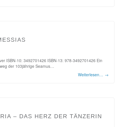
MESSIAS
dcover ISBN-10: 3492701426 ISBN-13: 978-3492701426 Ein
rne weg der 103jährige Seamus…
Weiterlesen…
→
ORIA – DAS HERZ DER TÄNZERIN