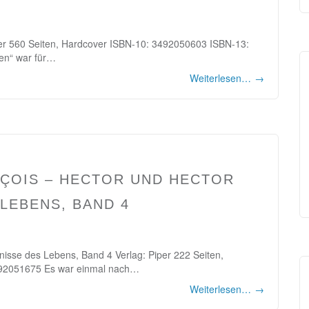
per 560 Seiten, Hardcover ISBN-10: 3492050603 ISBN-13:
en“ war für…
Weiterlesen…
→
NÇOIS – HECTOR UND HECTOR
LEBENS, BAND 4
isse des Lebens, Band 4 Verlag: Piper 222 Seiten,
92051675 Es war einmal nach…
Weiterlesen…
→