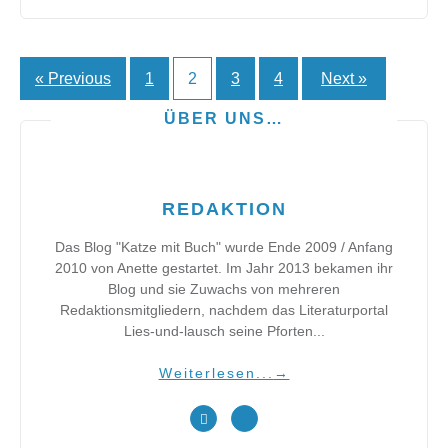
« Previous
1
2
3
4
Next »
Seitennummerierung
der
ÜBER UNS…
Beiträge
REDAKTION
Das Blog "Katze mit Buch" wurde Ende 2009 / Anfang
2010 von Anette gestartet. Im Jahr 2013 bekamen ihr
Blog und sie Zuwachs von mehreren
Redaktionsmitgliedern, nachdem das Literaturportal
Lies-und-lausch seine Pforten...
Weiterlesen...
→